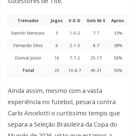
sucessores de Tite.
Treinador
Jogos
V-E-D
Gols M-S
Aprov.
Ramón Menezes
3
1-0-2
7-7
33%
Fernando Diniz
6
2-1-3
8-7
38%
Dorival Júnior
16
7-7-2
25-17
58%
Total
25
10-8-7
40-31
50%
Ainda assim, mesmo com a vasta
experiência no futebol, pesará contra
Carlo Ancelotti o curtíssimo tempo que
separa a Seleção Brasileira da Copa do
Mundo de 2026, visto que estamos a