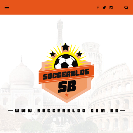
F
T
I
a
w
n
c
i
s
e
t
t
b
t
a
o
e
g
o
r
r
k
a
m