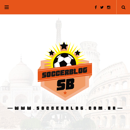
F
T
I
a
w
n
c
i
s
e
t
t
b
t
a
o
e
g
o
r
r
k
a
m