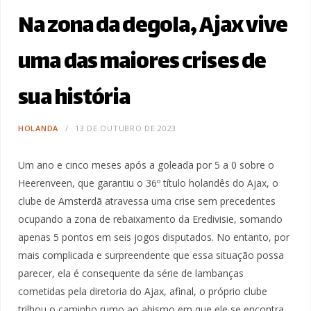
Na zona da degola, Ajax vive
uma das maiores crises de
sua história
HOLANDA
13 DE OUTUBRO DE 2023
Um ano e cinco meses após a goleada por 5 a 0 sobre o
Heerenveen, que garantiu o 36º título holandês do Ajax, o
clube de Amsterdã atravessa uma crise sem precedentes
ocupando a zona de rebaixamento da Eredivisie, somando
apenas 5 pontos em seis jogos disputados. No entanto, por
mais complicada e surpreendente que essa situação possa
parecer, ela é consequente da série de lambanças
cometidas pela diretoria do Ajax, afinal, o próprio clube
trilhou o caminho rumo ao abismo em que ele se encontra