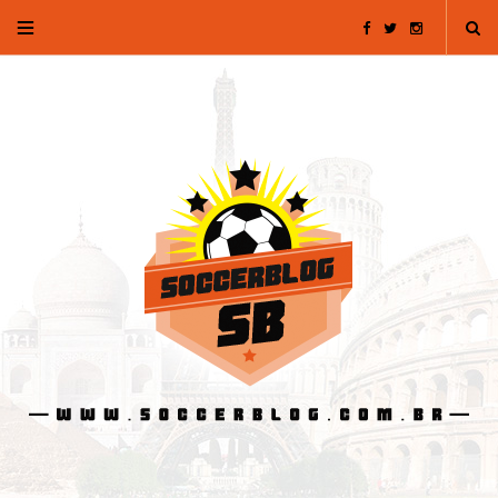
F
T
I
a
w
n
c
i
s
e
t
t
b
t
a
o
e
g
o
r
r
k
a
m