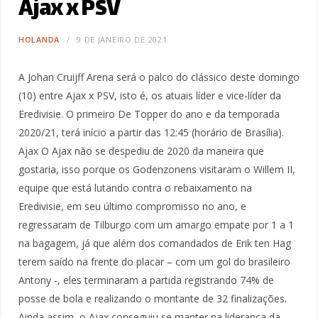
Ajax x PSV
HOLANDA
9 DE JANEIRO DE 2021
A Johan Cruijff Arena será o palco do clássico deste domingo
(10) entre Ajax x PSV, isto é, os atuais líder e vice-líder da
Eredivisie. O primeiro De Topper do ano e da temporada
2020/21, terá início a partir das 12:45 (horário de Brasília).
Ajax O Ajax não se despediu de 2020 da maneira que
gostaria, isso porque os Godenzonens visitaram o Willem II,
equipe que está lutando contra o rebaixamento na
Eredivisie, em seu último compromisso no ano, e
regressaram de Tilburgo com um amargo empate por 1 a 1
na bagagem, já que além dos comandados de Erik ten Hag
terem saído na frente do placar – com um gol do brasileiro
Antony -, eles terminaram a partida registrando 74% de
posse de bola e realizando o montante de 32 finalizações.
Ainda assim, o Ajax conseguiu se manter na liderança da