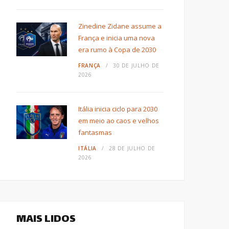
Zinedine Zidane assume a
França e inicia uma nova
era rumo à Copa de 2030
FRANÇA
30 DE JULHO DE
2026
Itália inicia ciclo para 2030
em meio ao caos e velhos
fantasmas
ITÁLIA
28 DE JULHO DE
2026
MAIS LIDOS