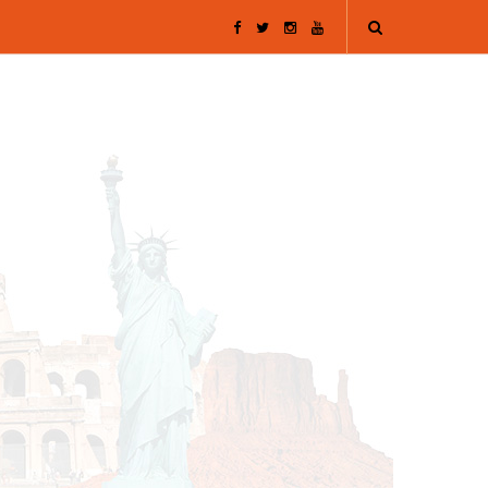
F
T
I
Y
a
w
n
o
c
i
s
u
e
t
t
T
b
t
a
u
o
e
g
b
o
r
r
e
k
a
m