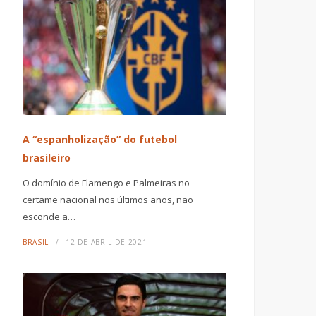
A “espanholização” do futebol
brasileiro
O domínio de Flamengo e Palmeiras no
certame nacional nos últimos anos, não
esconde a…
BRASIL
12 DE ABRIL DE 2021