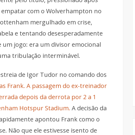
ao empatar com o Wolverhampton no
Tottenham mergulhado em crise,
tabela e tentando desesperadamente
ue um jogo: era um divisor emocional
uma tribulação interminável.
streia de Igor Tudor no comando dos
s Frank. A passagem do ex-treinador
errada depois da derrota por 2 a 1
tenham Hotspur Stadium.
A decisão da
e rapidamente apontou Frank como o
se. Não que ele estivesse isento de