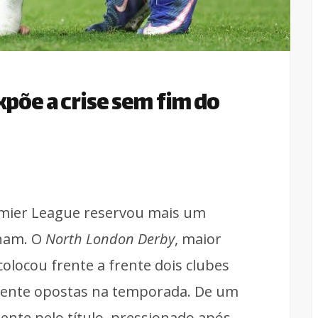
põe a crise sem fim do
emier League reservou mais um
nham. O
North London Derby
, maior
colocou frente a frente dois clubes
mente opostas na temporada. De um
ente pelo título, pressionado após