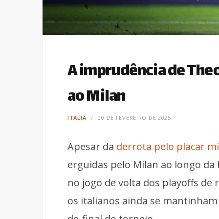
A imprudência de The
ao Milan
ITÁLIA
20 DE FEVEREIRO DE 2025
Apesar da
derrota pelo placar 
erguidas pelo Milan ao longo da
no jogo de volta dos playoffs d
os italianos ainda se mantinham c
de-final do torneio.