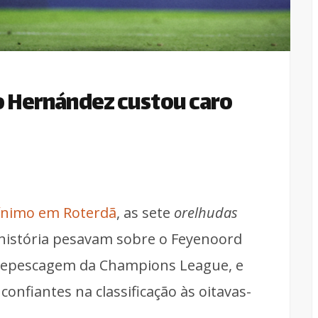
o Hernández custou caro
mínimo em Roterdã
, as sete
orelhudas
 história pesavam sobre o Feyenoord
e repescagem da Champions League, e
onfiantes na classificação às oitavas-