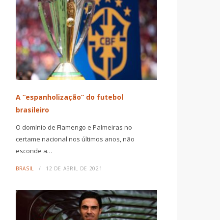
A “espanholização” do futebol
brasileiro
O domínio de Flamengo e Palmeiras no
certame nacional nos últimos anos, não
esconde a…
BRASIL
12 DE ABRIL DE 2021