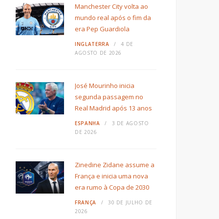
Manchester City volta ao
mundo real após o fim da
era Pep Guardiola
INGLATERRA
4 DE
AGOSTO DE 2026
José Mourinho inicia
segunda passagem no
Real Madrid após 13 anos
ESPANHA
3 DE AGOSTO
DE 2026
Zinedine Zidane assume a
França e inicia uma nova
era rumo à Copa de 2030
FRANÇA
30 DE JULHO DE
2026