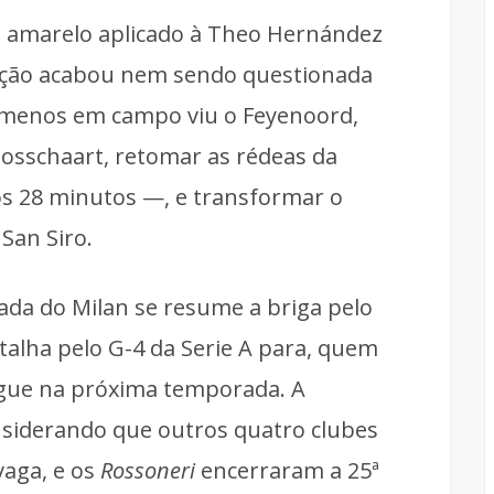
o amarelo aplicado à Theo Hernández
ação acabou nem sendo questionada
a menos em campo viu o Feyenoord,
Bosschaart, retomar as rédeas da
os 28 minutos —, e transformar o
San Siro.
da do Milan se resume a briga pelo
atalha pelo G-4 da Serie A para, quem
gue na próxima temporada. A
onsiderando que outros quatro clubes
vaga, e os
Rossoneri
encerraram a 25ª