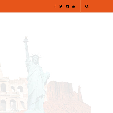
F
T
I
Y
a
w
n
o
c
i
s
u
e
t
t
T
b
t
a
u
o
e
g
b
o
r
r
e
k
a
m