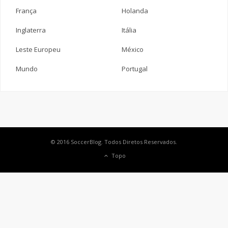
França
Holanda
Inglaterra
Itália
Leste Europeu
México
Mundo
Portugal
© 2016 SoccerBlog. Todos Diretos Reservados.
Topo