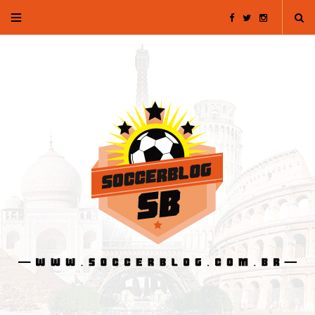
F
T
I
a
w
n
c
i
s
e
t
t
b
t
a
o
e
g
o
r
r
k
a
m