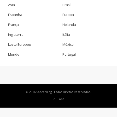
Ásia
Brasil
Espanha
Europa
França
Holanda
Inglaterra
Itália
Leste Europeu
México
Mundo
Portugal
© 2016 SoccerBlog. Todos Diretos Reservados.
Topo