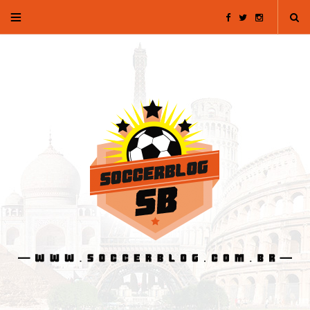
F
T
I
a
w
n
c
i
s
e
t
t
b
t
a
o
e
g
o
r
r
k
a
m