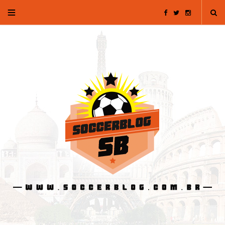
F
T
I
a
w
n
c
i
s
e
t
t
b
t
a
o
e
g
o
r
r
k
a
m