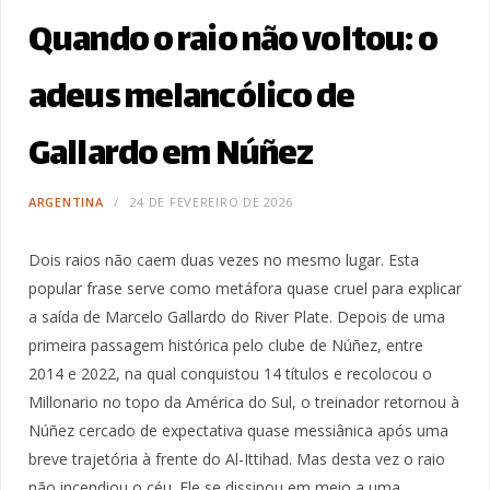
Quando o raio não voltou: o
adeus melancólico de
Gallardo em Núñez
ARGENTINA
24 DE FEVEREIRO DE 2026
Dois raios não caem duas vezes no mesmo lugar. Esta
popular frase serve como metáfora quase cruel para explicar
a saída de Marcelo Gallardo do River Plate. Depois de uma
primeira passagem histórica pelo clube de Núñez, entre
2014 e 2022, na qual conquistou 14 títulos e recolocou o
Millonario no topo da América do Sul, o treinador retornou à
Núñez cercado de expectativa quase messiânica após uma
breve trajetória à frente do Al-Ittihad. Mas desta vez o raio
não incendiou o céu. Ele se dissipou em meio a uma