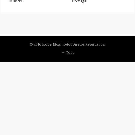
Mundo
Portugal
© 2016 SoccerBlog. Todos Diretos Reservados.
Topo