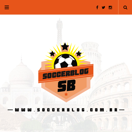
F
T
I
a
w
n
c
i
s
e
t
t
b
t
a
o
e
g
o
r
r
k
a
m